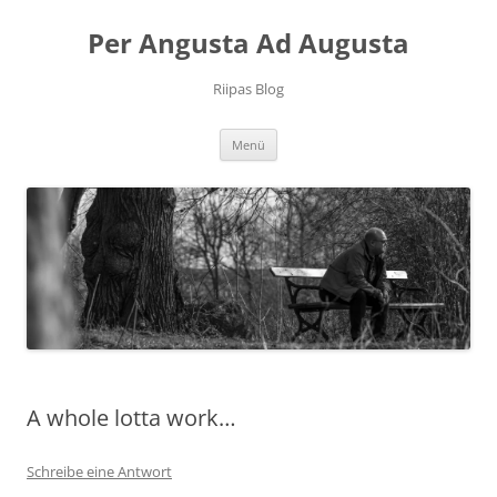
Per Angusta Ad Augusta
Riipas Blog
Zum
Menü
Inhalt
springen
A whole lotta work…
Schreibe eine Antwort