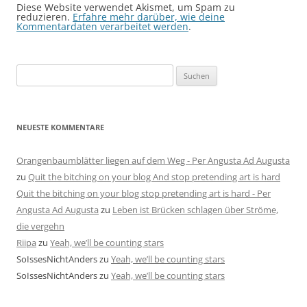
Diese Website verwendet Akismet, um Spam zu
reduzieren.
Erfahre mehr darüber, wie deine
Kommentardaten verarbeitet werden
.
Suchen
nach:
NEUESTE KOMMENTARE
Orangenbaumblätter liegen auf dem Weg - Per Angusta Ad Augusta
zu
Quit the bitching on your blog And stop pretending art is hard
Quit the bitching on your blog stop pretending art is hard - Per
Angusta Ad Augusta
zu
Leben ist Brücken schlagen über Ströme,
die vergehn
Riipa
zu
Yeah, we’ll be counting stars
SoIssesNichtAnders
zu
Yeah, we’ll be counting stars
SoIssesNichtAnders
zu
Yeah, we’ll be counting stars