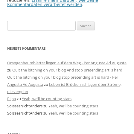
reduzieren.
Erfahre mehr darüber, wie deine
Kommentardaten verarbeitet werden
.
Suchen
nach:
NEUESTE KOMMENTARE
Orangenbaumblätter liegen auf dem Weg - Per Angusta Ad Augusta
zu
Quit the bitching on your blog And stop pretending art is hard
Quit the bitching on your blog stop pretending art is hard - Per
Angusta Ad Augusta
zu
Leben ist Brücken schlagen über Ströme,
die vergehn
Riipa
zu
Yeah, we’ll be counting stars
SoIssesNichtAnders
zu
Yeah, we’ll be counting stars
SoIssesNichtAnders
zu
Yeah, we’ll be counting stars