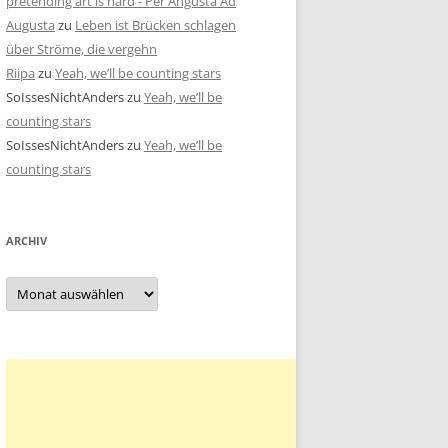
pretending art is hard - Per Angusta Ad
Augusta
zu
Leben ist Brücken schlagen
über Ströme, die vergehn
Riipa
zu
Yeah, we’ll be counting stars
SoIssesNichtAnders
zu
Yeah, we’ll be
counting stars
SoIssesNichtAnders
zu
Yeah, we’ll be
counting stars
ARCHIV
Archiv