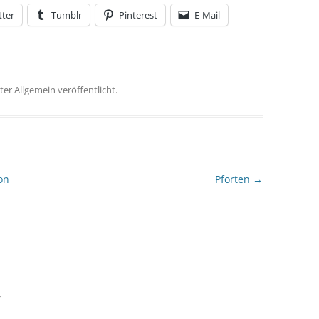
tter
Tumblr
Pinterest
E-Mail
er Allgemein veröffentlicht.
on
Pforten
→
r