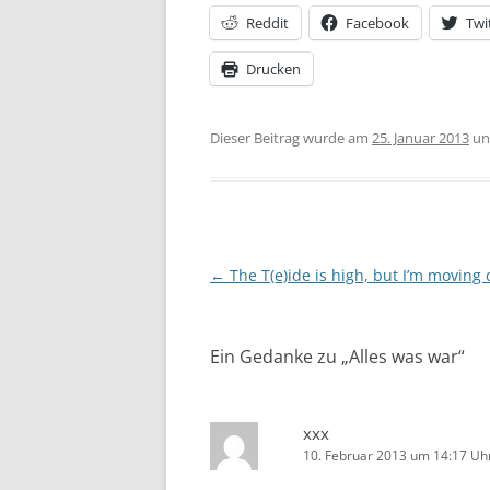
Reddit
Facebook
Twi
Drucken
Dieser Beitrag wurde am
25. Januar 2013
unt
Beitragsnavigation
←
The T(e)ide is high, but I’m moving 
Ein Gedanke zu „
Alles was war
“
xxx
10. Februar 2013 um 14:17 Uh