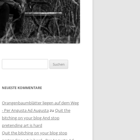
Suchen
nach:
NEUESTE KOMMENTARE
Orangenbaumblätter liegen auf dem Weg
- Per Angusta Ad Augusta
zu
Quit the
bitching on your blog And stop
pretending art is hard
Quit the bitching on your blog stop