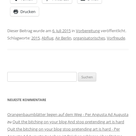
Drucken
Dieser Beitrag wurde am
6. Juli 2015
in
Vorbereitung
veröffentlicht.
Schlagworte:
2015
,
Abflug
,
Air Berlin
,
organisatorisches
,
Vorfreude
.
Suchen
nach:
NEUESTE KOMMENTARE
Orangenbaumblätter liegen auf dem Weg - Per Angusta Ad Augusta
zu
Quit the bitching on your blog And stop pretending art is hard
Quit the bitching on your blog stop pretending art is hard - Per