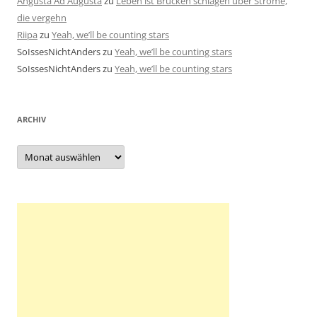
Angusta Ad Augusta
zu
Leben ist Brücken schlagen über Ströme,
die vergehn
Riipa
zu
Yeah, we’ll be counting stars
SoIssesNichtAnders
zu
Yeah, we’ll be counting stars
SoIssesNichtAnders
zu
Yeah, we’ll be counting stars
ARCHIV
Archiv