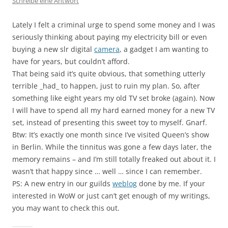
Schreibe eine Antwort
Lately I felt a criminal urge to spend some money and I was
seriously thinking about paying my electricity bill or even
buying a new slr digital
camera
, a gadget I am wanting to
have for years, but couldn’t afford.
That being said it’s quite obvious, that something utterly
terrible _had_ to happen, just to ruin my plan. So, after
something like eight years my old TV set broke (again). Now
I will have to spend all my hard earned money for a new TV
set, instead of presenting this sweet toy to myself. Gnarf.
Btw: It’s exactly one month since I’ve visited Queen’s show
in Berlin. While the tinnitus was gone a few days later, the
memory remains – and I’m still totally freaked out about it. I
wasn’t that happy since … well … since I can remember.
PS: A new entry in our guilds
weblog
done by me. If your
interested in WoW or just can’t get enough of my writings,
you may want to check this out.