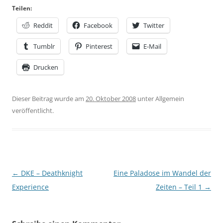
Teilen:
Reddit
Facebook
Twitter
Tumblr
Pinterest
E-Mail
Drucken
Dieser Beitrag wurde am
20. Oktober 2008
unter Allgemein
veröffentlicht.
Beitragsnavigation
←
DKE – Deathknight
Eine Paladose im Wandel der
Experience
Zeiten – Teil 1
→