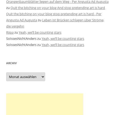
Orangenbaumblätter liegen auf dem Weg - Per Angusta Ad Augusta
zu
Quit the bitching on your blog And stop pretending art is hard
Quit the bitching on your blog stop pretending art is hard - Per
Angusta Ad Augusta
zu
Leben ist Brücken schlagen über Ströme,
die vergehn
Riipa
zu
Yeah, we’ll be counting stars
SoIssesNichtAnders
zu
Yeah, we’ll be counting stars
SoIssesNichtAnders
zu
Yeah, we’ll be counting stars
ARCHIV
Archiv