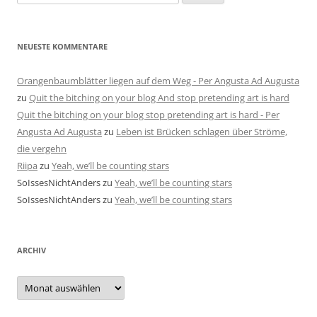
nach:
NEUESTE KOMMENTARE
Orangenbaumblätter liegen auf dem Weg - Per Angusta Ad Augusta
zu
Quit the bitching on your blog And stop pretending art is hard
Quit the bitching on your blog stop pretending art is hard - Per
Angusta Ad Augusta
zu
Leben ist Brücken schlagen über Ströme,
die vergehn
Riipa
zu
Yeah, we’ll be counting stars
SoIssesNichtAnders
zu
Yeah, we’ll be counting stars
SoIssesNichtAnders
zu
Yeah, we’ll be counting stars
ARCHIV
Archiv