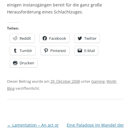
einigen Instanzgängen bereit für die ganz große
Herausforderung eines Schlachtzuges.
Teilen:
Reddit
Facebook
Twitter
Tumblr
Pinterest
E-Mail
Drucken
Dieser Beitrag wurde am
29. Oktober 2008
unter
Gaming
,
WoW-
Blog
veröffentlicht.
Beitragsnavigation
←
Lamentation – An act or
Eine Paladose im Wandel der