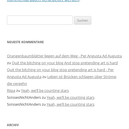
Suchen
nach:
NEUESTE KOMMENTARE
Orangenbaumblätter liegen auf dem Weg - Per Angusta Ad Augusta
zu
Quit the bitching on your blog And stop pretending art is hard
Quit the bitching on your blog stop pretending art is hard - Per
Angusta Ad Augusta
zu
Leben ist Brücken schlagen über Ströme,
die vergehn
Riipa
zu
Yeah, we’ll be counting stars
SoIssesNichtAnders
zu
Yeah, we’ll be counting stars
SoIssesNichtAnders
zu
Yeah, we’ll be counting stars
ARCHIV