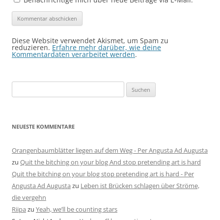
Diese Website verwendet Akismet, um Spam zu
reduzieren.
Erfahre mehr darüber, wie deine
Kommentardaten verarbeitet werden
.
Suchen
nach:
NEUESTE KOMMENTARE
Orangenbaumblätter liegen auf dem Weg - Per Angusta Ad Augusta
zu
Quit the bitching on your blog And stop pretending art is hard
Quit the bitching on your blog stop pretending art is hard - Per
Angusta Ad Augusta
zu
Leben ist Brücken schlagen über Ströme,
die vergehn
Riipa
zu
Yeah, we’ll be counting stars