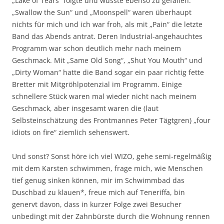
„Lake of Tears“ folgte und wusste ebenso zu gefallen.
„Swallow the Sun“ und „Moonspell“ waren überhaupt
nichts für mich und ich war froh, als mit „Pain“ die letzte
Band das Abends antrat. Deren Industrial-angehauchtes
Programm war schon deutlich mehr nach meinem
Geschmack. Mit „Same Old Song“, „Shut You Mouth“ und
„Dirty Woman“ hatte die Band sogar ein paar richtig fette
Bretter mit Mitgröhlpotenzial im Programm. Einige
schnellere Stück waren mal wieder nicht nach meinem
Geschmack, aber insgesamt waren die (laut
Selbsteinschätzung des Frontmannes Peter Tägtgren) „four
idiots on fire“ ziemlich sehenswert.
Und sonst? Sonst höre ich viel WIZO, gehe semi-regelmäßig
mit dem Karsten schwimmen, frage mich, wie Menschen
tief genug sinken können, mir im Schwimmbad das
Duschbad zu klauen*, freue mich auf Teneriffa, bin
genervt davon, dass in kurzer Folge zwei Besucher
unbedingt mit der Zahnbürste durch die Wohnung rennen