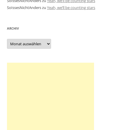
SoIssesNichtAnders
zu
Yeah, we’ll be counting stars
SoIssesNichtAnders
zu
Yeah, we’ll be counting stars
ARCHIV
Archiv