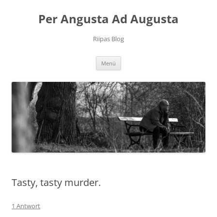
Per Angusta Ad Augusta
Riipas Blog
Zum
Menü
Inhalt
springen
Tasty, tasty murder.
1 Antwort