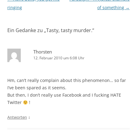
ringing
of something
→
Ein Gedanke zu „
Tasty, tasty murder.
“
Thorsten
12. Februar 2010 um 6:08 Uhr
Hm, can’t really complain about this phenomenon… so far
I’ve been spared as it seems.
But then, I don’t really use Facebook and I fucking HATE
Twitter
!
↓
Antworten