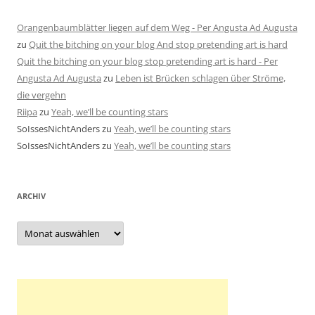
Orangenbaumblätter liegen auf dem Weg - Per Angusta Ad Augusta
zu
Quit the bitching on your blog And stop pretending art is hard
Quit the bitching on your blog stop pretending art is hard - Per
Angusta Ad Augusta
zu
Leben ist Brücken schlagen über Ströme,
die vergehn
Riipa
zu
Yeah, we’ll be counting stars
SoIssesNichtAnders
zu
Yeah, we’ll be counting stars
SoIssesNichtAnders
zu
Yeah, we’ll be counting stars
ARCHIV
Archiv