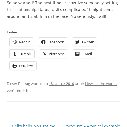
So be warned! The next time I recognize somebody setting
his relationship status to „It’s complicated“ I might come
around and stab him in the face. No seriously, I will!
Teilen:
Reddit
Facebook
Twitter
Tumblr
Pinterest
E-Mail
Drucken
Dieser Beitrag wurde am
18. Januar 2010
unter
News of the world.
veröffentlicht.
Beitragsnavigation
←
Hell’s bells, you got me
Paradigm – A typical example