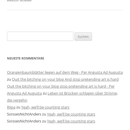
Suchen
nach:
NEUESTE KOMMENTARE
Orangenbaumblätter liegen auf dem Weg - Per Angusta Ad Augusta
zu
Quit the bitching on your blog And stop pretending art is hard
Quit the bitching on your blog stop pretending art is hard - Per
Angusta Ad Augusta
zu
Leben ist Brücken schlagen über Ströme,
die vergehn
Riipa
zu
Yeah, we’ll be counting stars
SoIssesNichtAnders
zu
Yeah, we’ll be counting stars
SoIssesNichtAnders
zu
Yeah, we’ll be counting stars