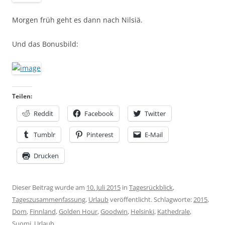
Morgen früh geht es dann nach Nilsiä.
Und das Bonusbild:
Teilen:
Reddit
Facebook
Twitter
Tumblr
Pinterest
E-Mail
Drucken
Dieser Beitrag wurde am
10. Juli 2015
in
Tagesrückblick
,
Tageszusammenfassung
,
Urlaub
veröffentlicht. Schlagworte:
2015
,
Dom
,
Finnland
,
Golden Hour
,
Goodwin
,
Helsinki
,
Kathedrale
,
Suomi
,
Urlaub
.