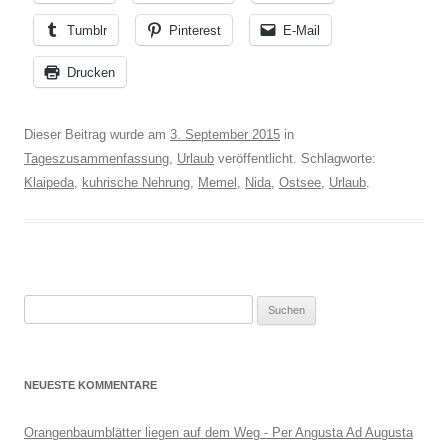
Tumblr
Pinterest
E-Mail
Drucken
Dieser Beitrag wurde am
3. September 2015
in
Tageszusammenfassung
,
Urlaub
veröffentlicht. Schlagworte:
Klaipeda
,
kuhrische Nehrung
,
Memel
,
Nida
,
Ostsee
,
Urlaub
.
Suchen
nach:
NEUESTE KOMMENTARE
Orangenbaumblätter liegen auf dem Weg - Per Angusta Ad Augusta