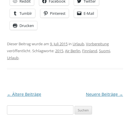
Reddit
Facebook
Twitter
Tumblr
Pinterest
E-Mail
Drucken
Dieser Beitrag wurde am
9. Juli 2015
in
Urlaub
,
Vorbereitung
veröffentlicht. Schlagworte:
2015
,
Air Berlin
,
Finnland
,
Suomi
,
Urlaub
.
Beitragsnavigation
←
Ältere Beiträge
Neuere Beiträge
→
Suchen
nach: