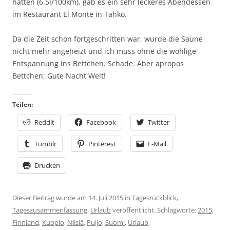
hatten (6.5l/100km), gab es ein sehr leckeres Abendessen
im Restaurant El Monte in Tahko.
Da die Zeit schon fortgeschritten war, wurde die Saune
nicht mehr angeheizt und ich muss ohne die wohlige
Entspannung ins Bettchen. Schade. Aber apropos
Bettchen: Gute Nacht Welt!
Teilen:
Reddit
Facebook
Twitter
Tumblr
Pinterest
E-Mail
Drucken
Dieser Beitrag wurde am
14. Juli 2015
in
Tagesrückblick
,
Tageszusammenfassung
,
Urlaub
veröffentlicht. Schlagworte:
2015
,
Finnland
,
Kuopio
,
Nilsiä
,
Puijo
,
Suomi
,
Urlaub
.