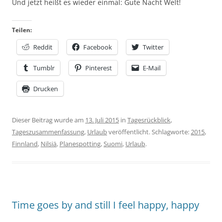
Und jetzt heißt es wieder einmal: Gute Nacht Welt!
Teilen:
Reddit
Facebook
Twitter
Tumblr
Pinterest
E-Mail
Drucken
Dieser Beitrag wurde am
13. Juli 2015
in
Tagesrückblick
,
Tageszusammenfassung
,
Urlaub
veröffentlicht. Schlagworte:
2015
,
Finnland
,
Nilsiä
,
Planespotting
,
Suomi
,
Urlaub
.
Time goes by and still I feel happy, happy