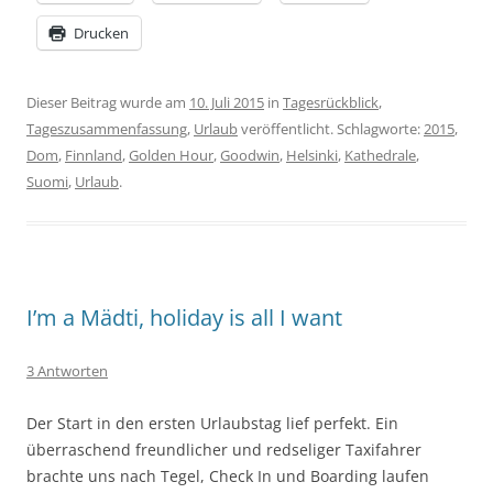
Drucken
Dieser Beitrag wurde am
10. Juli 2015
in
Tagesrückblick
,
Tageszusammenfassung
,
Urlaub
veröffentlicht. Schlagworte:
2015
,
Dom
,
Finnland
,
Golden Hour
,
Goodwin
,
Helsinki
,
Kathedrale
,
Suomi
,
Urlaub
.
I’m a Mädti, holiday is all I want
3 Antworten
Der Start in den ersten Urlaubstag lief perfekt. Ein
überraschend freundlicher und redseliger Taxifahrer
brachte uns nach Tegel, Check In und Boarding laufen