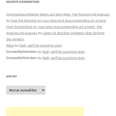
NEUESTE KOMMENTARE
Orangenbaumblätter liegen auf dem Weg - Per Angusta Ad Augusta
zu
Quit the bitching on your blog And stop pretending art is hard
Quit the bitching on your blog stop pretending art is hard - Per
Angusta Ad Augusta
zu
Leben ist Brücken schlagen über Ströme,
die vergehn
Riipa
zu
Yeah, we’ll be counting stars
SoIssesNichtAnders
zu
Yeah, we’ll be counting stars
SoIssesNichtAnders
zu
Yeah, we’ll be counting stars
ARCHIV
Archiv