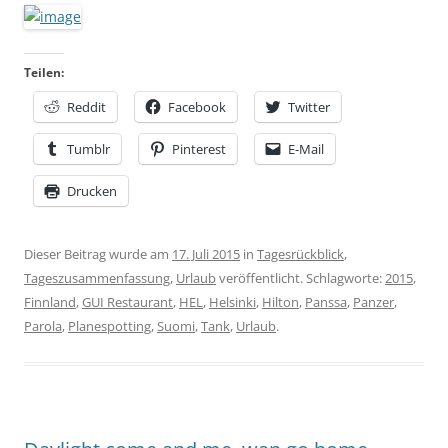
Teilen:
Reddit
Facebook
Twitter
Tumblr
Pinterest
E-Mail
Drucken
Dieser Beitrag wurde am
17. Juli 2015
in
Tagesrückblick
,
Tageszusammenfassung
,
Urlaub
veröffentlicht. Schlagworte:
2015
,
Finnland
,
GUI Restaurant
,
HEL
,
Helsinki
,
Hilton
,
Panssa
,
Panzer
,
Parola
,
Planespotting
,
Suomi
,
Tank
,
Urlaub
.