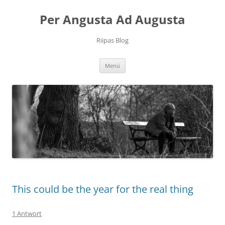
Per Angusta Ad Augusta
Riipas Blog
Zum
Menü
Inhalt
springen
This could be the year for the real thing
1 Antwort